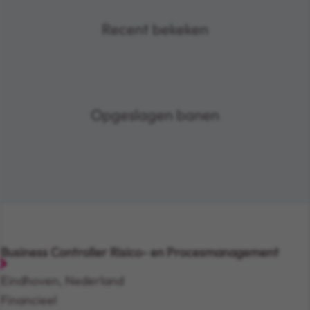
Recent bekeken
Opgeslagen banen
Business Controller Risico- en Procesmanagement
Eindhoven, Nederland
Financieel