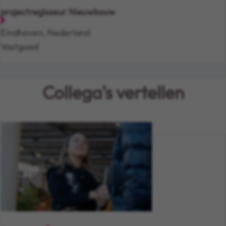
projectregisseur Nieuwbouw
Eindhoven, Nederland
Vastgoed
Collega's vertellen