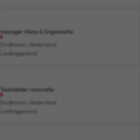
manager Mens & Organisatie
Eindhoven, Nederland
Leidinggevend
Teamleider renovatie
Eindhoven, Nederland
Leidinggevend