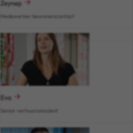
Zeynep
Medewerker bewonerscontact
Eva
Senior verhuurconsulent