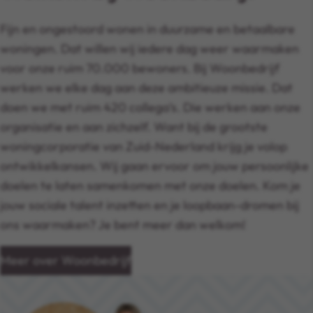
Fijn en ongestoord wonen in duurzame en betaalbare
woningen. Dat willen wij iedere dag weer waarmaken
voor onze ruim 70.000 bewoners. Bij Woonbedrijf
werken we elke dag aan deze ambitieuze missie. Dat
doen we met ruim 420 collega’s. Die werken aan onze
organisatie en aan zichzelf. Want bij de grootste
woningcorporatie van Zuid-Nederland krijg je volop
ontwikkelkansen. Wij gaan ervoor om jouw persoonlijke
doelen te laten samenkomen met onze doelen. Kom je
jouw sociale talent inzetten en je loopbaan-dromen bij
ons waarmaken? Je bent meer dan welkom!
Meer over Woonbedrijf