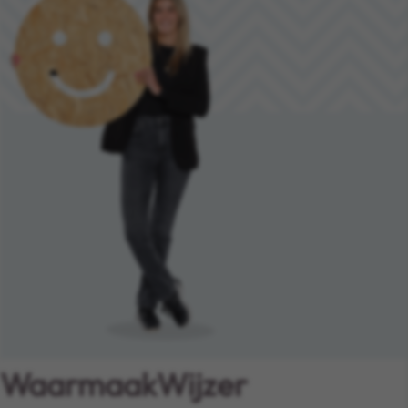
WaarmaakWijzer