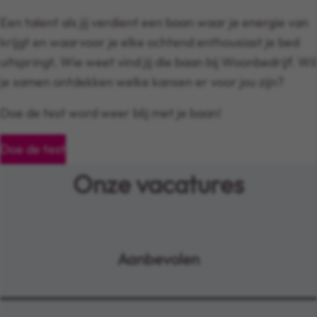
Een talent als jij verdient een baan waar je energie van
krijgt en waarvoor je elke ochtend enthousiast je bed
uitspringt. Wie weet vind jij die baan bij Woonbedrijf. Wil
je samen ontdekken welke kansen er voor jou zijn?
Doe de test word weer blij met je baan!
Doe de test
(wordt in een nieuw venster geopend)
Onze vacatures
Aanbevolen