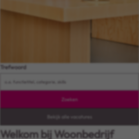
Trefwoord
Zoeken
Bekijk alle vacatures
Welkom bij Woonbedrijf