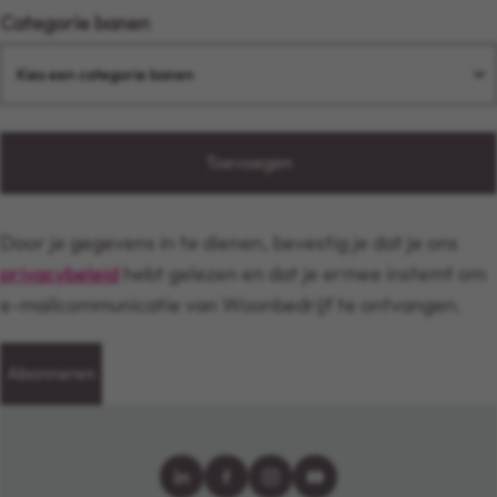
Categorie banen
Toevoegen
Door je gegevens in te dienen, bevestig je dat je ons
privacybeleid
hebt gelezen en dat je ermee instemt om
e-mailcommunicatie van Woonbedrijf te ontvangen.
Abonneren