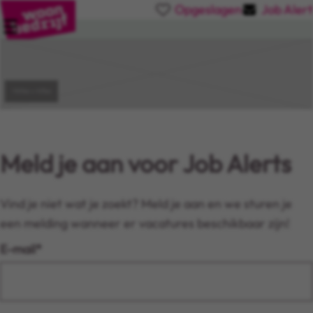
Opgeslagen
Job Alert
Solliciteren op...
Meld je aan voor Job Alerts
Vind je niet wat je zoekt? Meld je aan en we sturen je
een melding wanneer er vacatures beschikbaar zijn!
E-mail