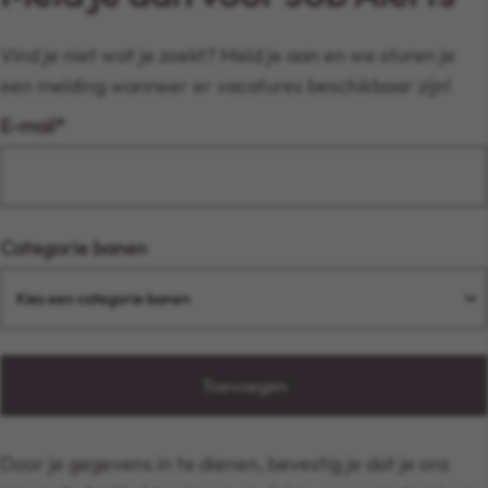
Vind je niet wat je zoekt? Meld je aan en we sturen je
een melding wanneer er vacatures beschikbaar zijn!
E-mail
Categorie banen
Toevoegen
Door je gegevens in te dienen, bevestig je dat je ons