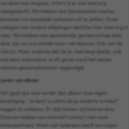
we daarmee omgaan. Intern is er ook heel erg
meegedacht. We hebben dus bijvoorbeeld moeten
besluiten om bepaalde systemen uit te zetten. Onze
collega’s van andere afdelingen dachten hier heel erg in
mee. We hebben een gezamenlijk gemeenschap doel,
daar zijn we ons steeds meer van bewust. Ook van de
risico’s. Maar ondanks dat zie je, heel begrijpelijk, ook
wel eens weerstand. In dit geval werd het advies
meteen geaccepteerd en opgevolgd.
Leren van elkaar
Het gaat dus veel verder dan alleen onze eigen
beveiliging. “Je bent zo sterk als je zwakste schakel”
zeggen ze weleens. En dat nemen wij heel serieus.
Daarom hebben we intensief contact met onze
ketenpartners. Want niet iedereen heeft een eigen