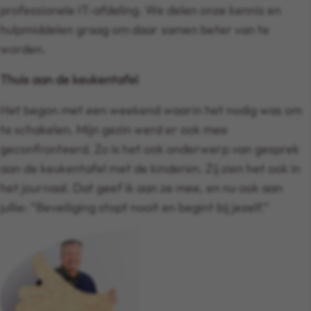
professionele IT-afdeling. We delen onze kennis en
hulpmiddelen graag om daar samen beter van te
worden.
Thuis aan de keukentafel
Het begon met een weekend waarin het nodig was om
te schakelen. Mijn gezin werd er ook mee
geconfronteerd. Zo is het ook onderwerp van gesprek
aan de keukentafel met de kinderen. Zij zien het ook in
het journaal. Dat geef ik aan ze mee, en nu ook aan
jullie: “Beveiliging stopt nooit en begint bij jezelf.”