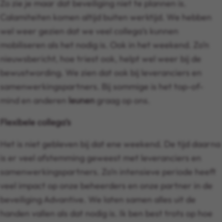
Zo zie je maar dat beveiliging niet te plannen is.
Calamiteiten komen altijd buiten werktijd. We hebben
wel weer gezien dat we veel collega’s kunnen
mobiliseren als het nodig is. Ook in het weekend. Zo’n
nieuwsbericht, hoe triest ook, helpt wel weer bij de
bewustwording. We zien dat ook bij leveranciers en
samenwerkingspartners. Bij sommige is het top-of-
mind en anderen
leunen
graag op ons.
Flexibele collega’s
Het is niet gebleven bij dat ene weekend. De tijd daarna
is er veel afstemming geweest met leveranciers en
samenwerkingspartners. Zo’n intensieve periode heeft
veel impact op onze beheerders en onze partner in de
beveiliging Advantive. We laten samen alles uit de
handen vallen als dat nodig is. Ik ben best trots op hoe