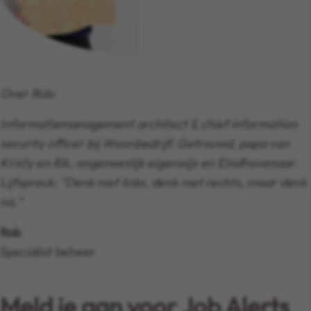
Over Rob:
Informatiemanagement architect & chief information
security officer bij Woonbedrijf. Getrouwd, papa van
Kristy en Rik, ongeneeslijk eigenwijs en Eindhovenaar.
Lijfspreuk: "Denk niet links, denk niet rechts, maar denk
na."
Rob
Specialist beheer
Meld je aan voor Job Alerts