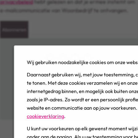
privacybeleid
hebt gelezen en dat je ermee instemt om
e-mailcommunicatie van Woonbedrijf te ontvangen.
Abonneren
Wij gebruiken noodzakelijke cookies om onze websi
© 2026, Woonbedrijf, All Rights Reserved
Daarnaast gebruiken wij, met jouw toestemming, 
te tonen. Met deze cookies verzamelen wij en onze
Cookie Management
internetgedrag binnen, en mogelijk ook buiten onze
Privacy
zoals je IP-adres. Zo wordt er een persoonlijk pro
Cookies
website en communicatie aan op jouw voorkeuren. J
Sitemap
cookieverklaring
.
U kunt uw voorkeuren op elk gewenst moment wijzi
onder aan de pagina. Als u uw toestemming voor he