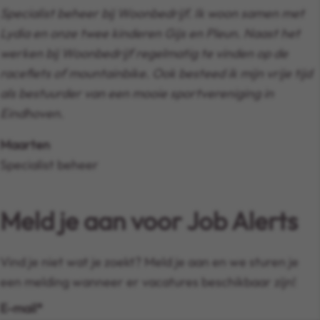
Specialist beheer bij Woonbedrijf. Ik woon samen met
Lydia en onze twee kinderen Gijs en Pleun. Naast het
werken bij Woonbedrijf regelmatig te vinden op de
racefiets of mountainbike. Ook besteed ik mijn vrije tijd
als bestuurder van een mooie sportvereniging in
Eindhoven.
Maarten
Specialist beheer
Meld je aan voor Job Alerts
Vind je niet wat je zoekt? Meld je aan en we sturen je
een melding wanneer er vacatures beschikbaar zijn!
E-mail