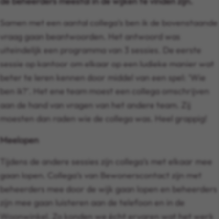
de beheerders meestal in de wijken te vinden zijn.
Samen met een aantal collega’s ben ik de bovenstaande
vraag gaan beantwoorden. Het antwoord was
uiteindelijk een programma van 3 sessies. De eerste
sessie op kantoor om elkaar op een ludieke manier wat
beter te leren kennen door middel van een spel: ‘Wie
ben ik?’. Het ene team moest een collega omschrijven
aan de hand van vragen van het andere team. Zij
moesten dan raden wie de collega was. Heel grappig!
Meelopen
Tijdens de andere sessies zijn collega’s met elkaar mee
gaan lopen. Collega’s van Bewonerscontact zijn met
beheerders mee door de wijk gaan lopen en beheerders
zijn mee gaan luisteren aan de telefoon en in de
Woonwinkel. Zo konden we écht ervaren wat het werk