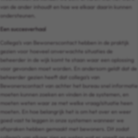
van de ander inhoudt en hoe we elkaar daarin kunnen
ondersteunen.
Een succesverhaal
Collega’s van Bewonerscontact hebben in de praktijk
gezien voor hoeveel onverwachte situaties de
beheerder in de wijk komt te staan waar een oplossing
voor gevonden moet worden. En andersom geldt dat de
beheerder gezien heeft dat collega’s van
Bewonerscontact van achter het bureau snel informatie
moeten kunnen zoeken en vinden in de systemen, en
moeten weten waar ze met welke vraag/situatie heen
moeten. En hoe belangrijk het is om het over en weer
goed vast te leggen in onze systemen wanneer we
afspraken hebben gemaakt met bewoners. Dit zodat
collega’s van elkaar zien en weten wat er speelt op een