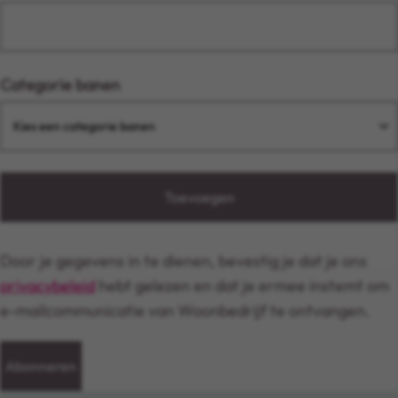
Categorie banen
Toevoegen
Door je gegevens in te dienen, bevestig je dat je ons
privacybeleid
hebt gelezen en dat je ermee instemt om
e-mailcommunicatie van Woonbedrijf te ontvangen.
Abonneren