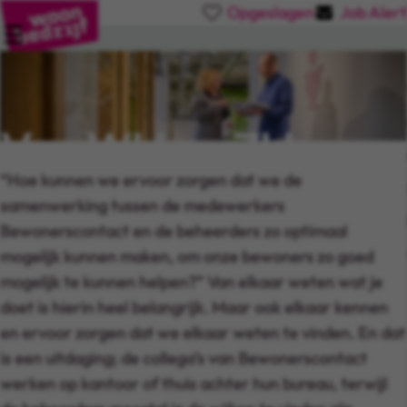
Opgeslagen
Job Alert
Van WIJ en ZIJ naar
“Hoe kunnen we ervoor zorgen dat we de
ONS!
samenwerking tussen de medewerkers
Bewonerscontact en de beheerders zo optimaal
mogelijk kunnen maken, om onze bewoners zo goed
mogelijk te kunnen helpen?” Van elkaar weten wat je
doet is hierin heel belangrijk. Maar ook elkaar kennen
en ervoor zorgen dat we elkaar weten te vinden. En dat
is een uitdaging; de collega’s van Bewonerscontact
werken op kantoor of thuis achter hun bureau, terwijl