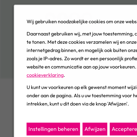
Wij gebruiken noodzakelijke cookies om onze websi
© 2026, Woonbedrijf, All Rights Reserved
Daarnaast gebruiken wij, met jouw toestemming, 
te tonen. Met deze cookies verzamelen wij en onze
Cookie Management
internetgedrag binnen, en mogelijk ook buiten onze
Privacy
zoals je IP-adres. Zo wordt er een persoonlijk pro
Cookies
website en communicatie aan op jouw voorkeuren. J
Sitemap
cookieverklaring
.
U kunt uw voorkeuren op elk gewenst moment wijzi
onder aan de pagina. Als u uw toestemming voor he
intrekken, kunt u dit doen via de knop 'Afwijzen'.
Instellingen beheren
Afwijzen
Accepter