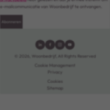
e-mailcommunicatie van Woonbedrijf te ontvangen.
Abonneren
© 2026, Woonbedrijf, All Rights Reserved
Cookie Management
Privacy
Cookies
Sitemap