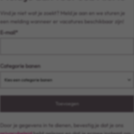
Vind je niet wat je zoekt? Meld je aan en we sturen je
een melding wanneer er vacatures beschikbaar zijn!
E-mail
Categorie banen
Toevoegen
Door je gegevens in te dienen, bevestig je dat je ons
privacybeleid
hebt gelezen en dat je ermee instemt om